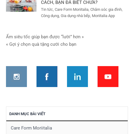
CÁCH, BẠN ĐÃ BIẾT CHƯA?
Tin tức, Care Form Moriitalia, Chăm sóc gia đình,
Công dụng, Gia dụng nhà bếp, Moriitalia App
Điều
Ấm siêu tốc giúp bạn được “lười” hơn »
« Gợi ý chọn quà tặng cưới cho bạn
hướng
bài
viết
DANH MỤC BÀI VIẾT
Care Form Moriitalia