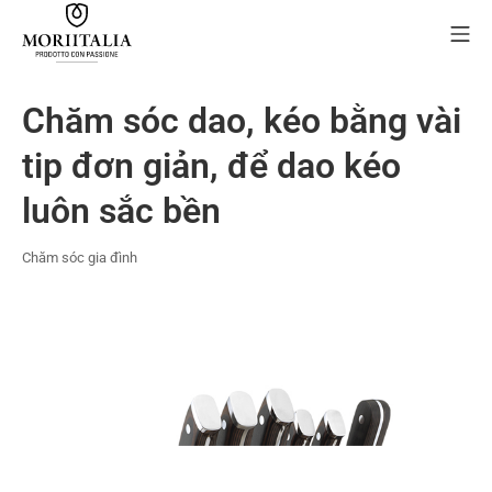
Skip
Mo
to
content
MORIIALIA
Chăm sóc dao, kéo bằng vài
tip đơn giản, để dao kéo
luôn sắc bền
Chăm sóc gia đình