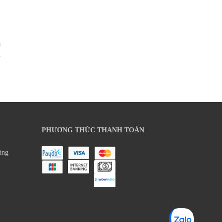
n
»
PHƯƠNG THỨC THANH TOÁN
àng