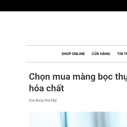
Skip
to
content
SHOP ONLINE
CỬA HÀNG
TIN T
Chọn mua màng bọc thự
hóa chất
Gia dụng nhà bếp