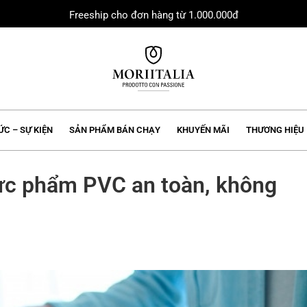
Freeship cho đơn hàng từ 1.000.000đ
MORIIALIA
ỨC – SỰ KIỆN
SẢN PHẨM BÁN CHẠY
KHUYẾN MÃI
THƯƠNG HIỆU
c phẩm PVC an toàn, không