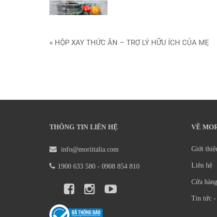
Điều
« HỘP XAY THỨC ĂN – TRỢ LÝ HỮU ÍCH CỦA MẸ
hướng
bài
viết
THÔNG TIN LIÊN HỆ
VỀ MOR
Giới thiệ
info@moriitalia.com
Liên hệ
1900 633 580 - 0908 854 810
Cửa hàng
Tin tức -