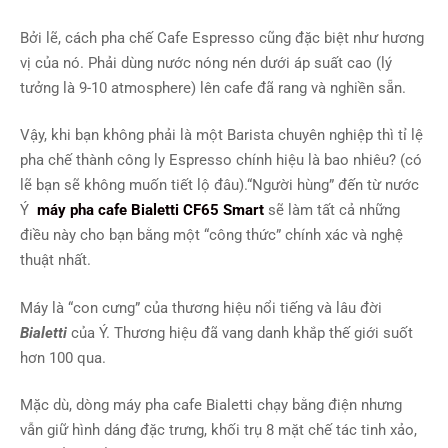
Bởi lẽ, cách pha chế Cafe Espresso cũng đặc biệt như hương
vị của nó. Phải dùng nước nóng nén dưới áp suất cao (lý
tưởng là 9-10 atmosphere) lên cafe đã rang và nghiền sẵn.
Vậy, khi bạn không phải là một Barista chuyên nghiệp thì tỉ lệ
pha chế thành công ly Espresso chính hiệu là bao nhiêu? (có
lẽ bạn sẽ không muốn tiết lộ đâu).“Người hùng” đến từ nước
Ý
máy pha cafe Bialetti CF65 Smart
sẽ làm tất cả những
điều này cho bạn bằng một “công thức” chính xác và nghệ
thuật nhất.
Máy là “con cưng” của thương hiệu nổi tiếng và lâu đời
Bialetti
của Ý.
Thương hiệu đã vang danh khắp thế giới suốt
hơn 100 qua.
Mặc dù, dòng máy pha cafe Bialetti chạy bằng điện nhưng
vẫn giữ hình dáng đặc trưng, khối trụ 8 mặt chế tác tinh xảo,