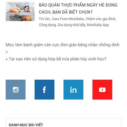
BẢO QUẢN THỰC PHẨM NGÀY HÈ ĐÚNG
CÁCH, BẠN ĐÃ BIẾT CHƯA?
Tin tức, Care Form Moriitalia, Chăm sóc gia đình,
Công dụng, Gia dụng nhà bếp, Moriitalia App
Điều
Mẹo làm bánh giảm cân cực đơn giản bằng chảo chống dính
»
hướng
« Tại sao nên sử dụng hộp bã mía phân hủy sinh học?
bài
viết
DANH MỤC BÀI VIẾT