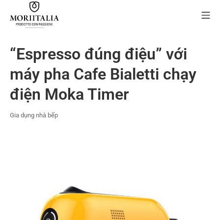
Skip
Mo
to
content
MORIIALIA
“Espresso đúng điệu” với
máy pha Cafe Bialetti chạy
điện Moka Timer
Gia dụng nhà bếp