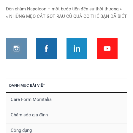
Điều
Đèn chùm Napoleon – một bước tiến đến sự thời thượng »
« NHỮNG MẸO CẮT GỌT RAU CỦ QUẢ CÓ THỂ BẠN ĐÃ BIẾT
hướng
bài
viết
DANH MỤC BÀI VIẾT
Care Form Moriitalia
Chăm sóc gia đình
Công dụng