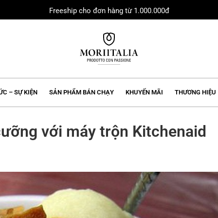
Freeship cho đơn hàng từ 1.000.000đ
MORIIALIA
ỨC – SỰ KIỆN
SẢN PHẨM BÁN CHẠY
KHUYẾN MÃI
THƯƠNG HIỆU
ưỡng với máy trộn Kitchenaid