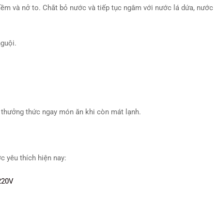
ềm và nở to. Chắt bỏ nước và tiếp tục ngâm với nước lá dứa, nước
nguội.
à thưởng thức ngay món ăn khi còn mát lạnh.
 yêu thích hiện nay:
220V