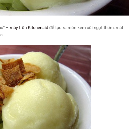
thủ” –
máy trộn Kitchenaid
để tạo ra món kem xôi ngọt thơm, mát
c.