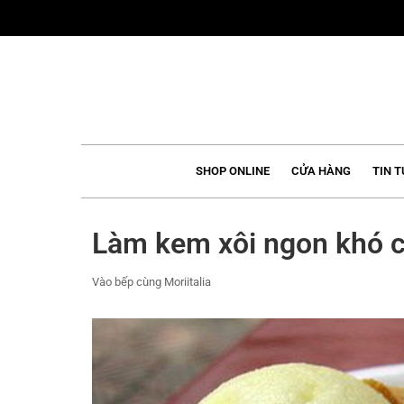
Skip
to
content
SHOP ONLINE
CỬA HÀNG
TIN T
Làm kem xôi ngon khó c
Vào bếp cùng Moriitalia