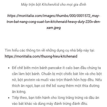
Máy trộn bột KitchenAid cho mọi gia đình
https://moriitalia.com/images/thumbs/000/0001572_may-
tron-bat-nang-cong-suat-lon-kitchenaid-heavy-duty-220v-den-
xam.jpeg
Tìm hiểu các thông tin về những dụng cụ nhà bếp này tại:
https://moriitalia.com/thuong-hieu-kitchenaid
Để chế biến món bánh pancake ít calo ban đầu chúng ta
cần làm bột bánh. Chuẩn bị một chiếc bát lớn và cho bột
nở, bột protein và muối vào trộn thành hỗn hợp đều. Nếu
thích ăn ngọt, bạn có thể bổ sung thêm một thìa đường
ăn kiêng.
Tiếp theo, bạn tiến hành cho lòng trắng trứng và dầu ăn
vào bát khác và dùng máy đánh trứng đánh đều.