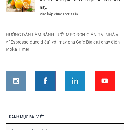
trở nên đơn giản hơn bao giờ hết nhờ “thứ”
này.
Vào bếp cùng Moriitalia
Điều
HƯỚNG DẪN LÀM BÁNH LƯỠI MÈO ĐƠN GIẢN TẠI NHÀ »
« “Espresso đúng điệu” với máy pha Cafe Bialetti chạy điện
hướng
Moka Timer
bài
viết
DANH MỤC BÀI VIẾT