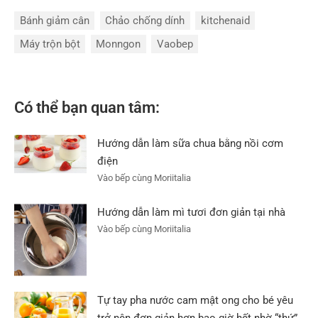
Bánh giảm cân
Chảo chống dính
kitchenaid
Máy trộn bột
Monngon
Vaobep
Có thể bạn quan tâm:
Hướng dẫn làm sữa chua bằng nồi cơm
điện
Vào bếp cùng Moriitalia
Hướng dẫn làm mì tươi đơn giản tại nhà
Vào bếp cùng Moriitalia
Tự tay pha nước cam mật ong cho bé yêu