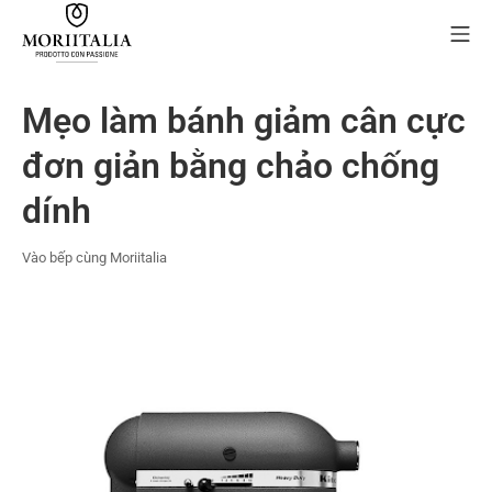
Skip
Mo
to
content
MORIIALIA
Mẹo làm bánh giảm cân cực
đơn giản bằng chảo chống
dính
Vào bếp cùng Moriitalia