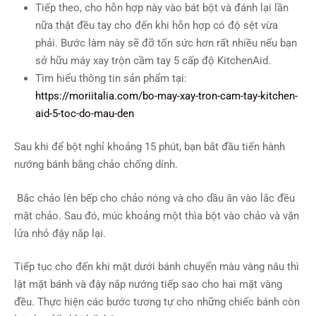
Tiếp theo, cho hỗn hợp này vào bát bột và đánh lại lần
nữa thật đều tay cho đến khi hỗn hợp có độ sệt vừa
phải. Bước làm này sẽ đỡ tốn sức hơn rất nhiều nếu bạn
sở hữu máy xay trộn cầm tay 5 cấp độ KitchenAid.
Tìm hiểu thông tin sản phẩm tại:
https://moriitalia.com/bo-may-xay-tron-cam-tay-kitchen-
aid-5-toc-do-mau-den
Sau khi để bột nghỉ khoảng 15 phút, bạn bắt đầu tiến hành
nướng bánh bằng chảo chống dính.
Bắc chảo lên bếp cho chảo nóng và cho dầu ăn vào lắc đều
mặt chảo. Sau đó, múc khoảng một thìa bột vào chảo và vặn
lửa nhỏ đậy nắp lại.
Tiếp tục cho đến khi mặt dưới bánh chuyển màu vàng nâu thì
lật mặt bánh và đậy nắp nướng tiếp sao cho hai mặt vàng
đều. Thực hiện các bước tương tự cho những chiếc bánh còn