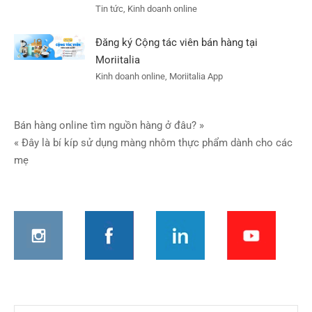
Tin tức, Kinh doanh online
Đăng ký Cộng tác viên bán hàng tại
Moriitalia
Kinh doanh online, Moriitalia App
Điều
Bán hàng online tìm nguồn hàng ở đâu? »
« Đây là bí kíp sử dụng màng nhôm thực phẩm dành cho các
hướng
mẹ
bài
viết