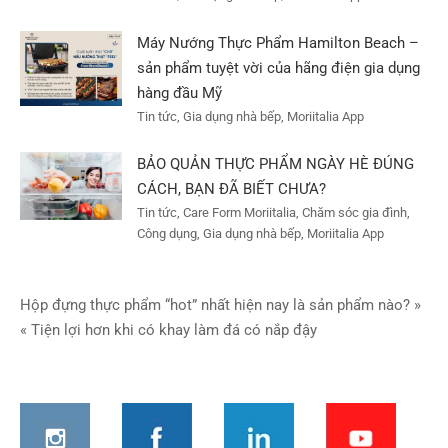
Máy Nướng Thực Phẩm Hamilton Beach –
sản phẩm tuyệt vời của hãng điện gia dụng
hàng đầu Mỹ
Tin tức, Gia dụng nhà bếp, Moriitalia App
BẢO QUẢN THỰC PHẨM NGÀY HÈ ĐÚNG
CÁCH, BẠN ĐÃ BIẾT CHƯA?
Tin tức, Care Form Moriitalia, Chăm sóc gia đình,
Công dụng, Gia dụng nhà bếp, Moriitalia App
Điều
Hộp đựng thực phẩm “hot” nhất hiện nay là sản phẩm nào? »
« Tiện lợi hơn khi có khay làm đá có nắp đậy
hướng
bài
viết