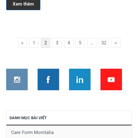
Xem thêm
Phân
«
1
2
3
4
5
…
32
»
trang
bài
viết
DANH MỤC BÀI VIẾT
Care Form Moriitalia