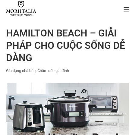
Skip
Mo
to
content
MORIIALIA
HAMILTON BEACH – GIẢI
PHÁP CHO CUỘC SỐNG DỄ
DÀNG
Gia dụng nhà bếp
,
Chăm sóc gia đình