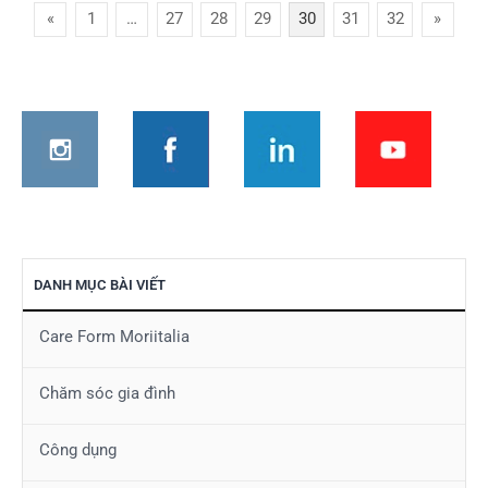
Phân
«
1
…
27
28
29
30
31
32
»
trang
bài
viết
DANH MỤC BÀI VIẾT
Care Form Moriitalia
Chăm sóc gia đình
Công dụng