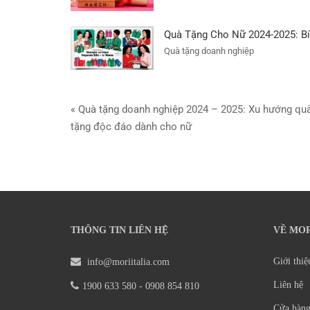
Quà Tặng Cho Nữ 2024-2025: Bí
Quà tặng doanh nghiệp
Điều
« Quà tặng doanh nghiệp 2024 – 2025: Xu hướng qu
tặng độc đáo dành cho nữ
hướng
bài
viết
THÔNG TIN LIÊN HỆ
VỀ MOR
Giới thiệ
info@moriitalia.com
Liên hệ
1900 633 580 - 0908 854 810
Cửa hàng