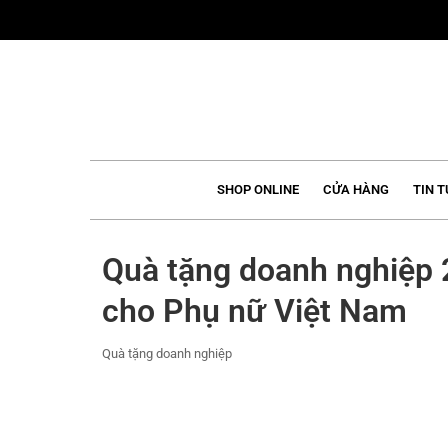
Skip
to
content
SHOP ONLINE
CỬA HÀNG
TIN T
Quà tặng doanh nghiệp 
cho Phụ nữ Việt Nam
Quà tặng doanh nghiệp