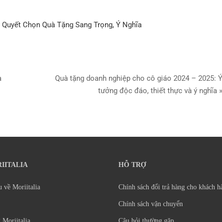
 Quyết Chọn Quà Tặng Sang Trọng, Ý Nghĩa
à
Quà tặng doanh nghiệp cho cô giáo 2024 – 2025: 
tưởng độc đáo, thiết thực và ý nghĩa 
IITALIA
HỖ TRỢ
u về Moriitalia
Chính sách đổi trả hàng cho khách h
Chính sách vận chuyển
 Moriitalia
Câu hỏi thường gặp