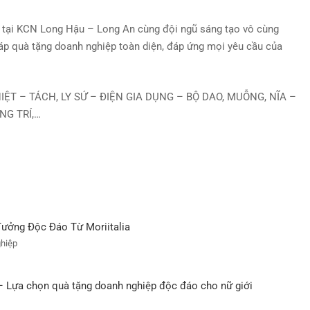
 tại KCN Long Hậu – Long An cùng đội ngũ sáng tạo vô cùng
áp quà tặng doanh nghiệp toàn diện, đáp ứng mọi yêu cầu của
IỆT – TÁCH, LY SỨ – ĐIỆN GIA DỤNG – BỘ DAO, MUỖNG, NĨA –
NG TRÍ,…
ưởng Độc Đáo Từ Moriitalia
ghiệp
– Lựa chọn quà tặng doanh nghiệp độc đáo cho nữ giới