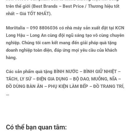
trên thế giới (Best Brands – Best Price / Thương hiệu tốt
nhất – Giá TỐT NHẤT).
Moriitalia – 090 8806036 có nhà máy sản xuất đặt tại KCN
Long Hậu – Long An cùng đội ngũ sáng tạo vô cùng chuyên
nghiệp. Chúng tôi cam kết mang đến giải pháp quà tặng
doanh nghiệp toàn diện, đáp ứng mọi yêu cầu của khách
hàng.
Các sản phẩm quà tặng BÌNH NƯỚC – BÌNH GIỮ NHIỆT –
TÁCH, LY SỨ – ĐIỆN GIA DỤNG – BỘ DAO, MUỖNG, NĨA –
ĐỒ DÙNG BÀN ĂN – PHỤ KIỆN LÀM BẾP – ĐỒ TRANG TRÍ,
…
Có thể bạn quan tâm: