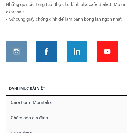
Điều
Những quy tắc tăng tuổi thọ cho bình pha cafe Bialetti Moka
express »
hướng
« Sử dụng giấy chống dính để làm bánh bông lan ngon nhất
bài
viết
DANH MỤC BÀI VIẾT
Care Form Moriitalia
Chăm sóc gia đình