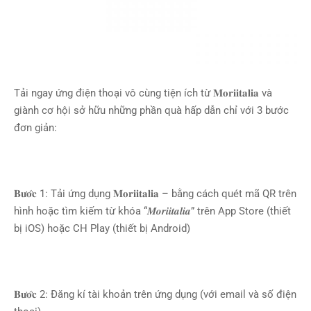
Tải ngay ứng điện thoại vô cùng tiện ích từ 𝐌𝐨𝐫𝐢𝐢𝐭𝐚𝐥𝐢𝐚 và
giành cơ hội sở hữu những phần quà hấp dẫn chỉ với 3 bước
đơn giản:
𝐁𝐮̛𝐨̛́𝐜 1: Tải ứng dụng 𝐌𝐨𝐫𝐢𝐢𝐭𝐚𝐥𝐢𝐚 – bằng cách quét mã QR trên
hình hoặc tìm kiếm từ khóa “𝑴𝒐𝒓𝒊𝒊𝒕𝒂𝒍𝒊𝒂” trên App Store (thiết
bị iOS) hoặc CH Play (thiết bị Android)
𝐁𝐮̛𝐨̛́𝐜 2: Đăng kí tài khoản trên ứng dụng (với email và số điện