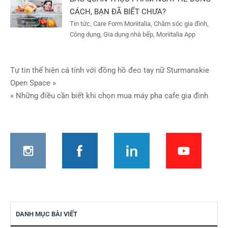
CÁCH, BẠN ĐÃ BIẾT CHƯA?
Tin tức, Care Form Moriitalia, Chăm sóc gia đình,
Công dụng, Gia dụng nhà bếp, Moriitalia App
Điều
Tự tin thể hiện cá tính với đồng hồ đeo tay nữ Sturmanskie
Open Space »
hướng
« Những điều cần biết khi chọn mua máy pha cafe gia đình
bài
viết
DANH MỤC BÀI VIẾT