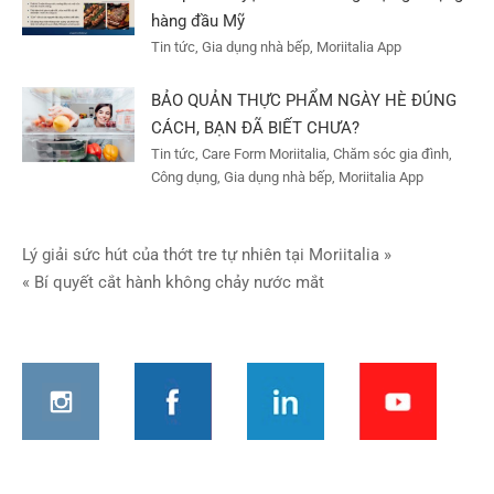
hàng đầu Mỹ
Tin tức, Gia dụng nhà bếp, Moriitalia App
BẢO QUẢN THỰC PHẨM NGÀY HÈ ĐÚNG
CÁCH, BẠN ĐÃ BIẾT CHƯA?
Tin tức, Care Form Moriitalia, Chăm sóc gia đình,
Công dụng, Gia dụng nhà bếp, Moriitalia App
Điều
Lý giải sức hút của thớt tre tự nhiên tại Moriitalia »
« Bí quyết cắt hành không chảy nước mắt
hướng
bài
viết