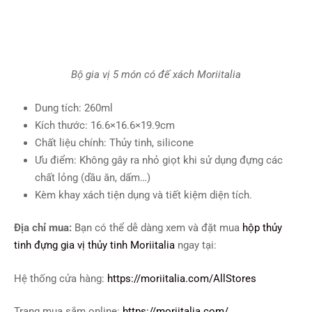
Bộ gia vị 5 món có đế xách Moriitalia
Dung tích: 260ml
Kích thước: 16.6×16.6×19.9cm
Chất liệu chính: Thủy tinh, silicone
Ưu điểm: Không gây ra nhỏ giọt khi sử dụng đựng các
chất lỏng (dầu ăn, dấm…)
Kèm khay xách tiện dụng và tiết kiệm diện tích.
Địa chỉ mua:
Bạn có thể dễ dàng xem và đặt mua
hộp thủy
tinh đựng gia vị thủy tinh Moriitalia
ngay tại:
Hệ thống cửa hàng:
https://moriitalia.com/AllStores
Trang mua sắm online:
https://moriitalia.com/