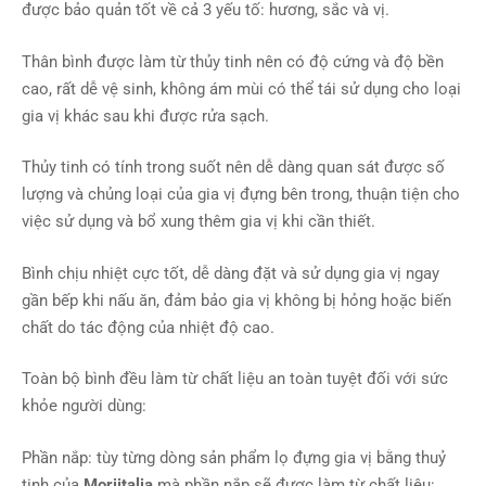
được bảo quản tốt về cả 3 yếu tố: hương, sắc và vị.
Thân bình được làm từ thủy tinh nên có độ cứng và độ bền
cao, rất dễ vệ sinh, không ám mùi có thể tái sử dụng cho loại
gia vị khác sau khi được rửa sạch.
Thủy tinh có tính trong suốt nên dễ dàng quan sát được số
lượng và chủng loại của gia vị đựng bên trong, thuận tiện cho
việc sử dụng và bổ xung thêm gia vị khi cần thiết.
Bình chịu nhiệt cực tốt, dễ dàng đặt và sử dụng gia vị ngay
gần bếp khi nấu ăn, đảm bảo gia vị không bị hỏng hoặc biến
chất do tác động của nhiệt độ cao.
Toàn bộ bình đều làm từ chất liệu an toàn tuyệt đối với sức
khỏe người dùng:
Phần nắp: tùy từng dòng sản phẩm lọ đựng gia vị bằng thuỷ
tinh của
Moriitalia
mà phần nắp sẽ được làm từ chất liệu: