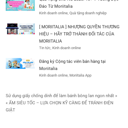
Đáo Từ Moriitalia
Kinh doanh online, Quà tặng doanh nghiệp
[ MORIITALIA ] NHƯỢNG QUYỀN THƯƠNG
HIỆU – HÃY TRỞ THÀNH ĐỐI TÁC CỦA
MORIITALIA
Tin tức, Kinh doanh online
Đăng ký Cộng tác viên bán hàng tại
Moriitalia
Kinh doanh online, Moriitalia App
Điều
Sử dụng giấy chống dính để làm bánh bông lan ngon nhất »
« ẤM SIÊU TỐC – LỰA CHỌN KỸ CÀNG ĐỂ TRÁNH ĐIỆN
hướng
GIẬT
bài